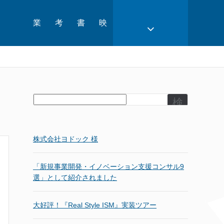
業
考
書
映
検
索
株式会社ヨドック 様
「新規事業開発・イノベーション支援コンサル9
選」として紹介されました
大好評！『Real Style ISM』実装ツアー